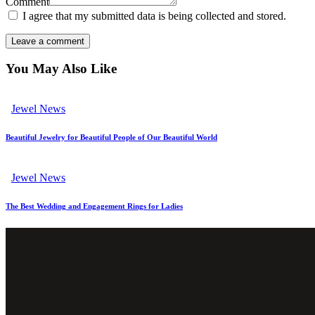
Comment
I agree that my submitted data is being collected and stored.
You May Also Like
Jewel News
Beautiful Jewelry for Beautiful People of Our Beautiful World
Jewel News
The Best Wedding and Engagement Rings for Ladies