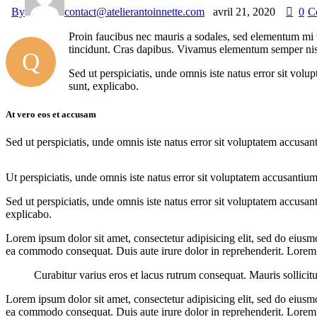
By
contact@atelierantoinnette.com
avril 21, 2020
0
C
Proin faucibus nec mauris a sodales, sed elementum mi ti
tincidunt. Cras dapibus. Vivamus elementum semper nisi. 
Q
Sed ut perspiciatis, unde omnis iste natus error sit vol
sunt, explicabo.
At vero eos et accusam
Sed ut perspiciatis, unde omnis iste natus error sit voluptatem accusan
Ut perspiciatis, unde omnis iste natus error sit voluptatem accusantium
Sed ut perspiciatis, unde omnis iste natus error sit voluptatem accusan
explicabo.
Lorem ipsum dolor sit amet, consectetur adipisicing elit, sed do eiusm
ea commodo consequat. Duis aute irure dolor in reprehenderit. Lorem i
Curabitur varius eros et lacus rutrum consequat. Mauris sollicit
Lorem ipsum dolor sit amet, consectetur adipisicing elit, sed do eiusm
ea commodo consequat. Duis aute irure dolor in reprehenderit. Lorem i