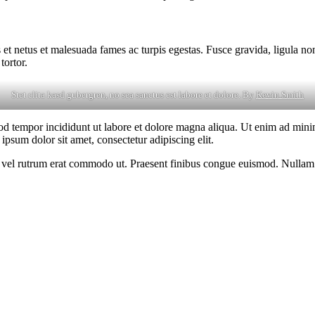
 et netus et malesuada fames ac turpis egestas. Fusce gravida, ligula non 
tortor.
Stet clita kasd gubergren, no sea sanctus est labore et dolore. By
Kevin Smith
od tempor incididunt ut labore et dolore magna aliqua. Ut enim ad minim
psum dolor sit amet, consectetur adipiscing elit.
sus, vel rutrum erat commodo ut. Praesent finibus congue euismod. Nullam