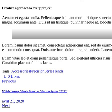
Creative approach to every project
Aenean et egestas nulla. Pellentesque habitant morbi tristique senectus
magna accumsan ante. Duis id mi tristique, pulvinar neque at, lobortis 
Lorem ipsum dolor sit amet, consectetur adipisicing elit, sed do eiusm
ea commodo consequat. Duis aute irure dolor in reprehenderit. Lorem i
Etiam vitae leo et diam pellentesque porta. Sed eleifend ultricies ri
Curabitur placerat finibus lacus.
Tags:
Accessories
Precision
Style
Trends
0
Likes
Previous
Which Luxury Watch Brand to Wear in Spring 2022?
avril 21, 2020
Next