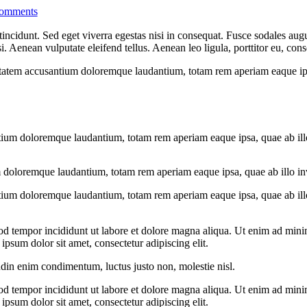
omments
ncidunt. Sed eget viverra egestas nisi in consequat. Fusce sodales augu
Aenean vulputate eleifend tellus. Aenean leo ligula, porttitor eu, conse
uptatem accusantium doloremque laudantium, totam rem aperiam eaque ipsa, 
tium doloremque laudantium, totam rem aperiam eaque ipsa, quae ab illo i
 doloremque laudantium, totam rem aperiam eaque ipsa, quae ab illo inven
tium doloremque laudantium, totam rem aperiam eaque ipsa, quae ab illo i
od tempor incididunt ut labore et dolore magna aliqua. Ut enim ad minim
psum dolor sit amet, consectetur adipiscing elit.
udin enim condimentum, luctus justo non, molestie nisl.
od tempor incididunt ut labore et dolore magna aliqua. Ut enim ad minim
psum dolor sit amet, consectetur adipiscing elit.