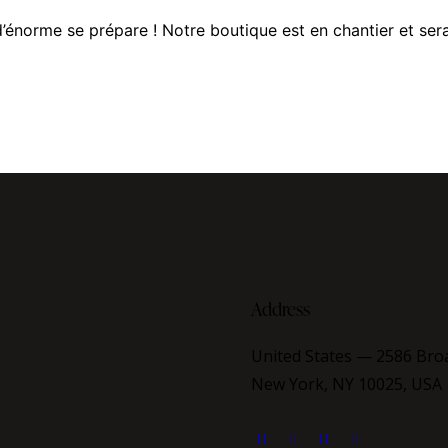
énorme se prépare ! Notre boutique est en chantier et sera
Address
United States — 2586 Bro
New York, NY 10025, USA