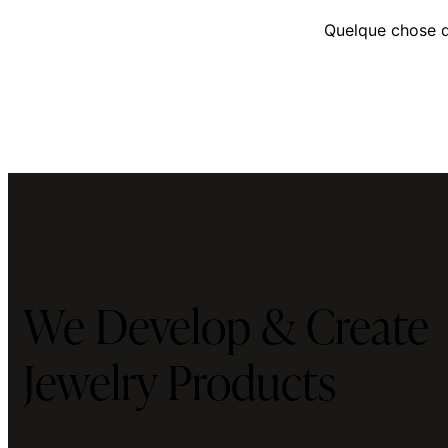
Quelque chose d’
We Develop & Create
Jewelry Products