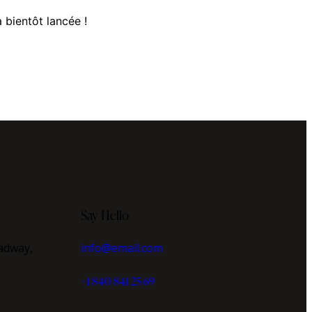
 bientôt lancée !
Say Hello
adway,
info@email.com
+1 840 841 25 69