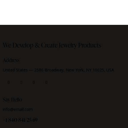
We Develop & Create
Jewelry Products
Address
United States — 2586 Broadway, New York, NY 10025, USA
Say Hello
info@email.com
+1 840 841 25 69