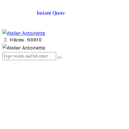
Instant Quote
0 items
-
$0.00
0