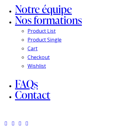
Notre équipe
Nos formations
Product List
Product Single
Cart
Checkout
Wishlist
FAQs
Contact
facebook-
twitter-
dribble-
instagram
1
new
new