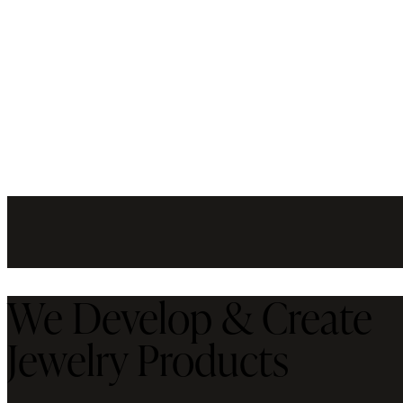
We Develop & Create
Jewelry Products