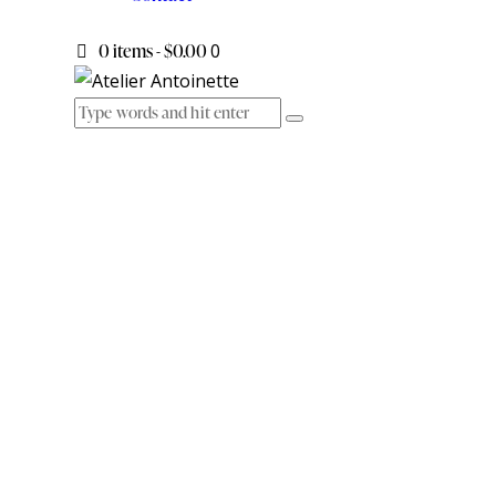
0 items
-
$0.00
0