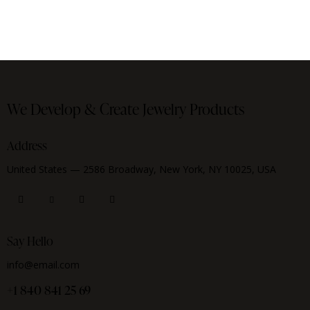
We Develop & Create
Jewelry Products
Address
United States — 2586 Broadway, New York, NY 10025, USA
Say Hello
info@email.com
+1 840 841 25 69